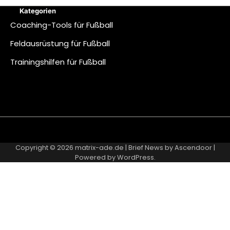
Kategorien
Coaching-Tools für Fußball
Feldausrüstung für Fußball
Trainingshilfen für Fußball
About
Contact
Cookie
Privacy
Sitemap
Terms
Us
Us
Policy
Policy
and
Copyright © 2026
matrix-ade.de
| Brief News by
Ascendoor
|
Conditions
Powered by
WordPress
.