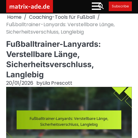
Skip
matrix-ade.de
Subscribe
to
Home
Coaching-Tools für Fußball
content
Fußballtrainer-Lanyards: Verstellbare Länge,
Sicherheitsverschluss, Langlebig
Fußballtrainer-Lanyards:
Verstellbare Länge,
Sicherheitsverschluss,
Langlebig
20/01/2026
by
Lila Prescott