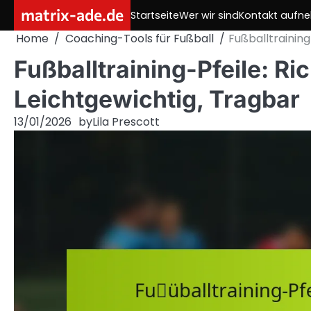
Skip
matrix-ade.de
Startseite
Wer wir sind
Kontakt aufn
to
Home
Coaching-Tools für Fußball
Fußballtraining
content
Fußballtraining-Pfeile: Ri
Leichtgewichtig, Tragbar
13/01/2026
by
Lila Prescott