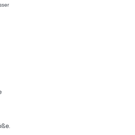
sser
e
öße.