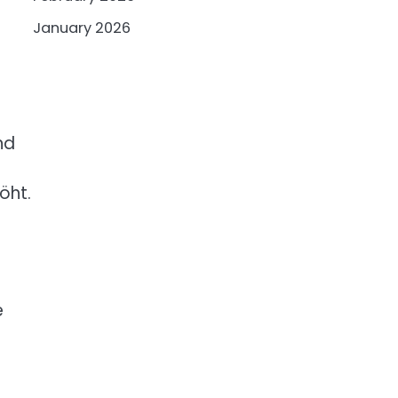
January 2026
nd
öht.
e